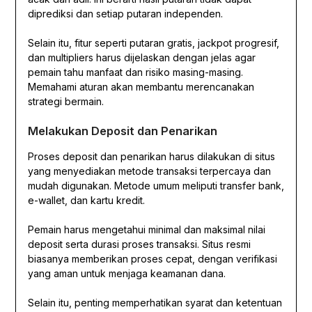
diprediksi dan setiap putaran independen.
Selain itu, fitur seperti putaran gratis, jackpot progresif,
dan multipliers harus dijelaskan dengan jelas agar
pemain tahu manfaat dan risiko masing-masing.
Memahami aturan akan membantu merencanakan
strategi bermain.
Melakukan Deposit dan Penarikan
Proses deposit dan penarikan harus dilakukan di situs
yang menyediakan metode transaksi terpercaya dan
mudah digunakan. Metode umum meliputi transfer bank,
e-wallet, dan kartu kredit.
Pemain harus mengetahui minimal dan maksimal nilai
deposit serta durasi proses transaksi. Situs resmi
biasanya memberikan proses cepat, dengan verifikasi
yang aman untuk menjaga keamanan dana.
Selain itu, penting memperhatikan syarat dan ketentuan