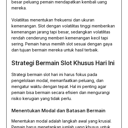
besar peluang pemain mendapatkan kembali uang
mereka.
Volatilitas menentukan frekuensi dan ukuran
kemenangan. Slot dengan volatilitas tinggi memberikan
kemenangan jarang tapi besar, sedangkan volatilitas
rendah cenderung memberi kemenangan kecil tapi
sering. Pemain harus memilih slot sesuai dengan gaya
dan tujuan bermain mereka untuk hasil terbaik.
Strategi Bermain Slot Khusus Hari Ini
Strategi bermain slot hari ini harus fokus pada
pengelolaan modal, memanfaatkan peluang, dan
mengatur waktu dengan tepat. Hal ini penting agar
pemain bisa bermain secara efisien dan mengurangi
risiko kerugian yang tidak perlu.
Menentukan Modal dan Batasan Bermain
Menentukan modal adalah langkah awal yang krusial.
Pemain harus menetapkan jumlah uang khusus untuk