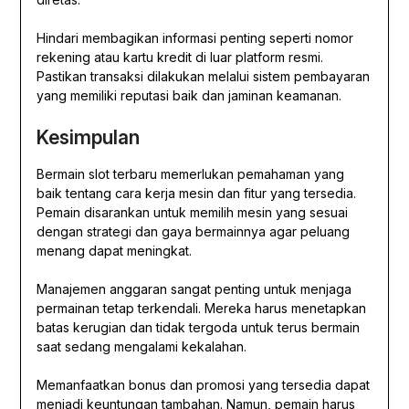
Hindari membagikan informasi penting seperti nomor
rekening atau kartu kredit di luar platform resmi.
Pastikan transaksi dilakukan melalui sistem pembayaran
yang memiliki reputasi baik dan jaminan keamanan.
Kesimpulan
Bermain slot terbaru memerlukan pemahaman yang
baik tentang cara kerja mesin dan fitur yang tersedia.
Pemain disarankan untuk memilih mesin yang sesuai
dengan strategi dan gaya bermainnya agar peluang
menang dapat meningkat.
Manajemen anggaran sangat penting untuk menjaga
permainan tetap terkendali. Mereka harus menetapkan
batas kerugian dan tidak tergoda untuk terus bermain
saat sedang mengalami kekalahan.
Memanfaatkan bonus dan promosi yang tersedia dapat
menjadi keuntungan tambahan. Namun, pemain harus