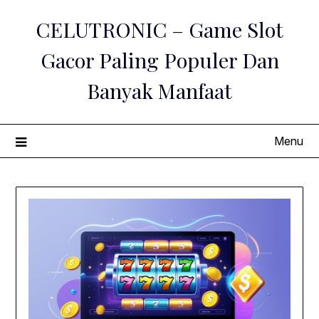
Skip
CELUTRONIC – Game Slot
to
content
Gacor Paling Populer Dan
Banyak Manfaat
Menu